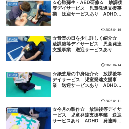
☆心肺蘇生・AED研修☆ 放課後
未分類
等デイサービス 児童発達支援事
業 送迎サービスあり ADHD
発達障害 運動療育 市川市 船
橋市
2026.04.16
☆音楽の日を少し詳しく紹介☆
未分類
放課後等デイサービス 児童発達
支援事業 送迎サービスあり
ADHD 発達障害 運動療育 市
川市 船橋市
2026.04.14
☆紙芝居の中身紹介☆ 放課後等
未分類
デイサービス 児童発達支援事
業 送迎サービスあり ADHD
発達障害 運動療育 市川市 船
橋市
2026.04.11
☆今月の製作☆ 放課後等デイサ
未分類
ービス 児童発達支援事業 送迎
サービスあり ADHD 発達障
害 運動療育 市川市 船橋市