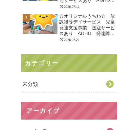
迎サービスあり ADHD
発達障害 運動療育 市川
2026.07.11
市 船橋市
☆オリジナルうちわ☆ 放
課後等デイサービス 児童
発達支援事業 送迎サービ
スあり ADHD 発達障
害 運動療育 市川市 船
2026.07.21
橋市
カテゴリー
未分類
アーカイブ