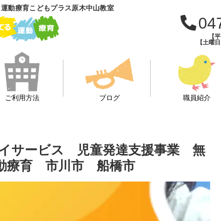
 運動療育こどもプラス原木中山教室
04
【平日
【土曜日・
ご利用方法
ブログ
職員紹介
イサービス 児童発達支援事業 無
動療育 市川市 船橋市