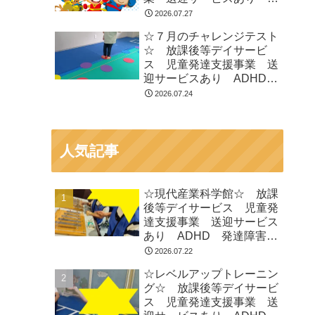
ADHD 発達障害 運動療
2026.07.27
育 市川市 船橋市
☆７月のチャレンジテスト
☆ 放課後等デイサービ
ス 児童発達支援事業 送
迎サービスあり ADHD
発達障害 運動療育 市川
2026.07.24
市 船橋市
人気記事
☆現代産業科学館☆ 放課
後等デイサービス 児童発
達支援事業 送迎サービス
あり ADHD 発達障害
運動療育 市川市 船橋市
2026.07.22
☆レベルアップトレーニン
グ☆ 放課後等デイサービ
ス 児童発達支援事業 送