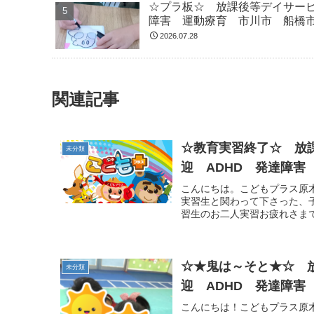
☆プラ板☆ 放課後等デイサービ
障害 運動療育 市川市 船橋
2026.07.28
関連記事
☆教育実習終了☆ 放
未分類
迎 ADHD 発達障害
こんにちは。こどもプラス原
実習生と関わって下さった、
習生のお二人実習お疲れさまで
☆★鬼は～そと★☆ 
未分類
迎 ADHD 発達障害
こんにちは！こどもプラス原木