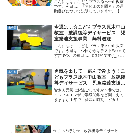
動療育 市川市 船橋市
こんにちは。こどもプラス原木中山教室
です。今日は、「アヒルの音聞き」の運
動遊びについて説明していきます。【実
践のポイント】・タンバリンの音に合わ
せて、「イチ・ニ・イチ・ニ」とアヒル
の動きをします。・タンバリンが止まっ
今週は…☆こどもプラス原木中山
未分類
たら、アヒル姿勢で止まり...
教室 放課後等デイサービス 児
童発達支援事業 無料送迎
ADHD 発達障害 運動療育 市
こんにちは！こどもプラス原木中山教室
川市 船橋市
です。今週は、今日からはテストWeekで
す(^^)/今月の種目は、跳び箱です(^_-)-☆
開脚跳び、何段跳べるかな？しっかり腕
で支えられているかな？？チャレンジし
て一緒にできるようになろう！！！
勇気を出して！跳んでみよう！こ
未分類
どもプラス原木中山教室 放課後
等デイサービス 児童発達支援事
業 無料送迎 ADHD 発達障
皆さん元気にお過ごしですか？巷では、
害 運動療育 市川市 船橋市
インフルエンザで学級閉鎖など聞こえて
きますが１年で１番寒い時期、ビタミン
Ｃ、睡眠を沢山とってみんなで冬を乗り
越えましょうね♪原木教室のお友達は、寒
さに負けず元気いっぱいです。
跳び箱に挑戦！高い段数...
☆こいのぼり☆ 放課後等デイサービ