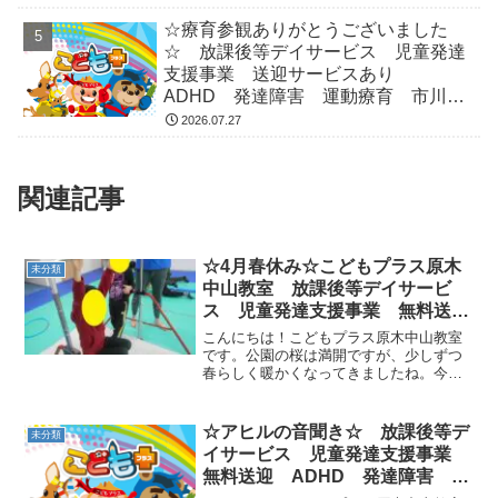
☆療育参観ありがとうございました
☆ 放課後等デイサービス 児童発達
支援事業 送迎サービスあり
ADHD 発達障害 運動療育 市川
市 船橋市
2026.07.27
関連記事
☆4月春休み☆こどもプラス原木
未分類
中山教室 放課後等デイサービ
ス 児童発達支援事業 無料送
迎 ADHD 発達障害 運動療
こんにちは！こどもプラス原木中山教室
育 市川市 船橋市
です。公園の桜は満開ですが、少しずつ
春らしく暖かくなってきましたね。今日
も子どもたちは元気いっぱい教室を走り
回ってました。本日の運動は①ランダム
ランニング②準備体操、ストレッチ、体
☆アヒルの音聞き☆ 放課後等デ
未分類
幹③ワニさん歩き、サルの...
イサービス 児童発達支援事業
無料送迎 ADHD 発達障害 運