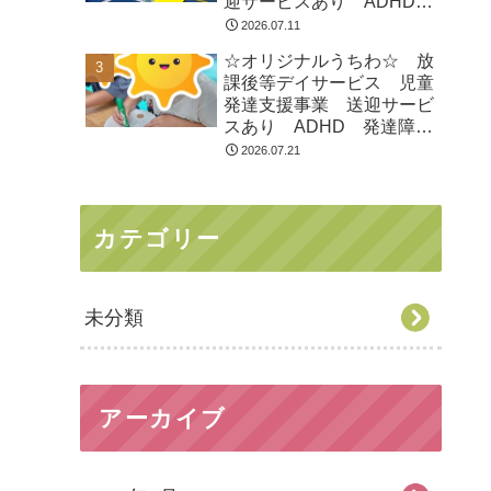
迎サービスあり ADHD
発達障害 運動療育 市川
2026.07.11
市 船橋市
☆オリジナルうちわ☆ 放
課後等デイサービス 児童
発達支援事業 送迎サービ
スあり ADHD 発達障
害 運動療育 市川市 船
2026.07.21
橋市
カテゴリー
未分類
アーカイブ