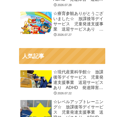
育 市川市 船橋市
2026.07.28
☆療育参観ありがとうござ
いました☆ 放課後等デイ
サービス 児童発達支援事
業 送迎サービスあり
ADHD 発達障害 運動療
2026.07.27
育 市川市 船橋市
人気記事
☆現代産業科学館☆ 放課
後等デイサービス 児童発
達支援事業 送迎サービス
あり ADHD 発達障害
運動療育 市川市 船橋市
2026.07.22
☆レベルアップトレーニン
グ☆ 放課後等デイサービ
ス 児童発達支援事業 送