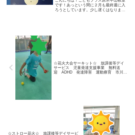
こんにちは！こどもプラス原木中山教室
です！あっという間に２月も最終週に入
ろうとしています。少し遅くはなりまし
たが、今回のブログは２月の制作の様子
をお届けします！2月の制作は「ゆきだる
ま⛄」です！ゆきだるまの手を指で描く
のがポイントです！この...
☆花火大会サーキット☆ 放課後等デイ
サービス 児童発達支援事業 無料送
迎 ADHD 発達障害 運動療育 市川
市 船橋市
☆ストロー花火☆ 放課後等デイサービ