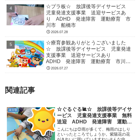
☆プラ板☆ 放課後等デイサービス
児童発達支援事業 送迎サービスあ
り ADHD 発達障害 運動療育 市
川市 船橋市
2026.07.28
☆療育参観ありがとうございました
☆ 放課後等デイサービス 児童発達
支援事業 送迎サービスあり
ADHD 発達障害 運動療育 市川
市 船橋市
2026.07.27
関連記事
☆ぐるぐる🐌☆ 放課後等デイサ
未分類
ービス 児童発達支援事業 無料
送迎 ADHD 発達障害 運動療
育 市川市 船橋市
こんにちは😊雨が多くて、梅雨のはしり
といったところでしょうか。紫陽花の花
がきれいに咲いていますね✨そんな中プ