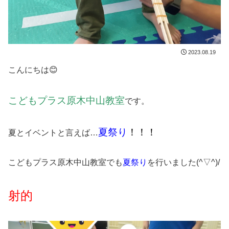
2023.08.19
こんにちは😊
こどもプラス原木中山教室
です。
夏祭り
！！！
夏とイベントと言えば…
こどもプラス原木中山教室でも
夏祭り
を行いました(^▽^)/
射的