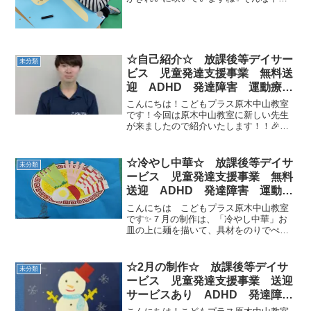
ラスの今月の制作は何と！🐌ぐるぐるか
たつむりさんです～🐌まずはかたつむり
のお顔を描いて頭の穴にモールを付け
て、ツノができました🎵そし...
☆自己紹介☆ 放課後等デイサー
未分類
ビス 児童発達支援事業 無料送
迎 ADHD 発達障害 運動療
育 市川市 船橋市
こんにちは！こどもプラス原木中山教室
です！今回は原木中山教室に新しい先生
が来ましたので紹介いたします！！🎉🎉
🎊【名前】佐藤佑樹 先生【趣味】ディ
ズニー、写真を撮ること【特技】卓球
【好きな食べ物】メロン、寿司、梅水
☆冷やし中華☆ 放課後等デイサ
未分類
晶、エイヒレ、エシャロット【...
ービス 児童発達支援事業 無料
送迎 ADHD 発達障害 運動療
育 市川市 船橋市
こんにちは こどもプラス原木中山教室
です✨７月の制作は、「冷やし中華」お
皿の上に麺を描いて、具材をのりでぺた
ぺた貼って、乗せたら出来上がり！作り
ながら「冷やし中華食べたくなってきた
～」と言っているお友だちも・・・
☆2月の制作☆ 放課後等デイサ
未分類
（笑）美味しそうな冷やし中華...
ービス 児童発達支援事業 送迎
サービスあり ADHD 発達障
害 運動療育 市川市 船橋市