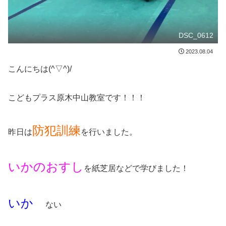
DSC_0612
2023.08.04
こんにちは(^▽^)/
こどもプラス原木中山教室です！！！
防犯訓練
昨日は
を行いました。
いかのおすし
を紙芝居などで学びました！
いか
ない