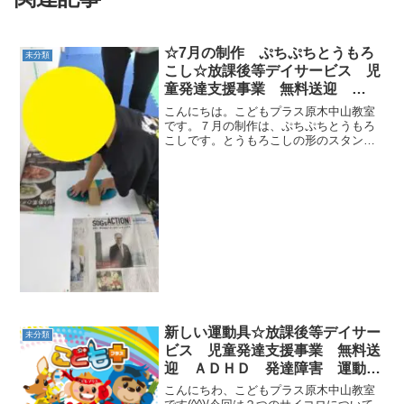
☆7月の制作 ぷちぷちとうもろ
未分類
こし☆放課後等デイサービス 児
童発達支援事業 無料送迎
ADHD 発達障害 運動療育 市
こんにちは。こどもプラス原木中山教室
川市 船橋市
です。７月の制作は、ぷちぷちとうもろ
こしです。とうもろこしの形のスタンプ
を押して、顔を描き、葉っぱを付けたら
完成です。みんな表情がそれぞれ個性豊
かで、かわいいとうもろこしが完成しま
した(^^)/来月の制作...
新しい運動具☆放課後等デイサー
未分類
ビス 児童発達支援事業 無料送
迎 ＡＤＨＤ 発達障害 運動療
育 市川市 船橋市☆
こんにちわ、こどもプラス原木中山教室