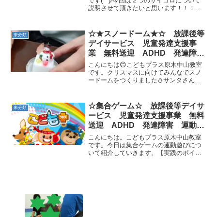
です(^^)/今回は２つのサイコロについて
説明させて頂きたいと思います！！！
【動物運動サイコロ】動物の運動の絵が
描いてありその目が出たら描いてある動
物の運動を行います！！！次に【筋トレ
☆★スノードーム★☆ 放課後等
未分類
サイコロ】名前に通り...
デイサービス 児童発達支援事
業 無料送迎 ADHD 発達障
害 運動療育 市川市 船橋市
こんにちは😊こどもプラス原木中山教室
です。クリスマスに向けてみんなでスノ
ードームをつくりました⛄サンタさんか
雪だるまを選んだり、ラメの色を選んだ
りオリジナルのスノードームが出来まし
た👏
☆集合ゲーム☆ 放課後等デイサ
未分類
ービス 児童発達支援事業 無料
送迎 ADHD 発達障害 運動療
育 市川市 船橋市
こんにちは。こどもプラス原木中山教室
です。今日は集合ゲームの運動遊びにつ
いて紹介していきます。【実践のポイン
ト】・場所を指定して、子どもたちがそ
の場所へ素早く移動する遊びです。・先
生の話を静かに聞き、素早く移動するよ
うにしましょう。・移動す...