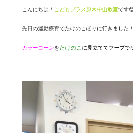
こんにちは！
こどもプラス原木中山教室
です
先日の運動療育でたけのこほりに行きました
たけのこ
カラーコーン
を
に見立ててフープで