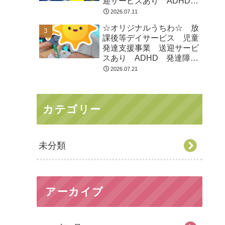
迎サービスあり ADHD
発達障害 運動療育 市川
2026.07.11
市 船橋市
☆オリジナルうちわ☆ 放
課後等デイサービス 児童
発達支援事業 送迎サービ
スあり ADHD 発達障
害 運動療育 市川市 船
2026.07.21
橋市
カテゴリー
未分類
アーカイブ