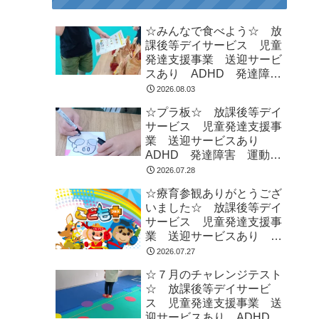
☆みんなで食べよう☆ 放
課後等デイサービス 児童
発達支援事業 送迎サービ
スあり ADHD 発達障
害 運動療育 市川市 船
2026.08.03
橋市
☆プラ板☆ 放課後等デイ
サービス 児童発達支援事
業 送迎サービスあり
ADHD 発達障害 運動療
育 市川市 船橋市
2026.07.28
☆療育参観ありがとうござ
いました☆ 放課後等デイ
サービス 児童発達支援事
業 送迎サービスあり
ADHD 発達障害 運動療
2026.07.27
育 市川市 船橋市
☆７月のチャレンジテスト
☆ 放課後等デイサービ
ス 児童発達支援事業 送
迎サービスあり ADHD