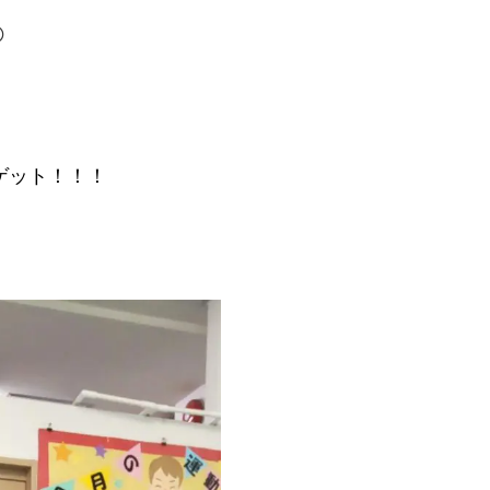

！
ゲット！！！