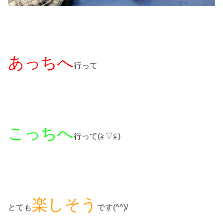
あっちへ
行って
こっちへ
行って(≧▽≦)
楽しそう
とても
です(^^)/