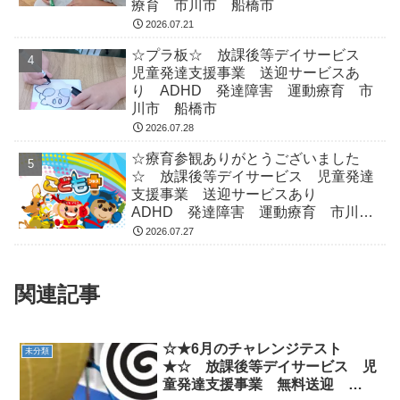
療育 市川市 船橋市
2026.07.21
☆プラ板☆ 放課後等デイサービス
児童発達支援事業 送迎サービスあ
り ADHD 発達障害 運動療育 市
川市 船橋市
2026.07.28
☆療育参観ありがとうございました
☆ 放課後等デイサービス 児童発達
支援事業 送迎サービスあり
ADHD 発達障害 運動療育 市川
市 船橋市
2026.07.27
関連記事
☆★6月のチャレンジテスト
未分類
★☆ 放課後等デイサービス 児
童発達支援事業 無料送迎