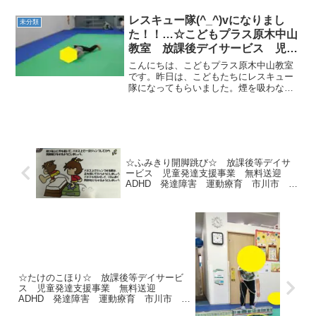
騒ぎでした( ﾟДﾟ)子どもたちには「大丈
夫！大丈夫！！！」と言い聞かせて落ち
レスキュー隊(^_^)vになりまし
未分類
着かせまし...
た！！…☆こどもプラス原木中山
教室 放課後デイサービス 児童
発達支援事業 無料送迎
こんにちは、こどもプラス原木中山教室
ADHD 発達障害 運動療育 市
です。昨日は、こどもたちにレスキュー
隊になってもらいました。煙を吸わない
川市 船橋市
ように床に体を低くしてほふく前進しま
す！！次は、二階にいる人を助けます。
「助けてくれてありがとう(*^_^*)」次
は、木から落ちそう...
☆ふみきり開脚跳び☆ 放課後等デイサ
ービス 児童発達支援事業 無料送迎
ADHD 発達障害 運動療育 市川市 船
橋市
☆たけのこほり☆ 放課後等デイサービ
ス 児童発達支援事業 無料送迎
ADHD 発達障害 運動療育 市川市 船
橋市