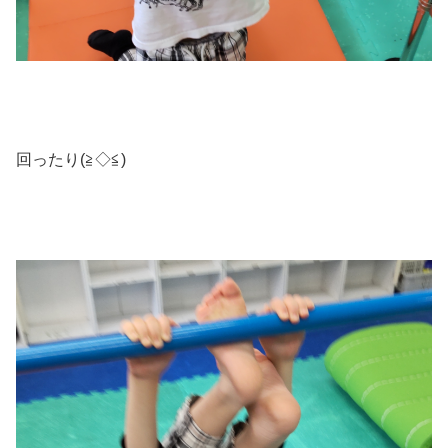
回ったり(≧◇≦)