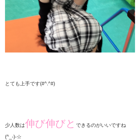
とても上手です(#^.^#)
伸び伸びと
少人数は
できるのがいいですね
(^_-)-☆