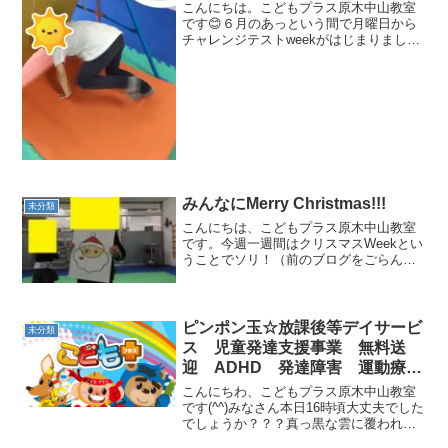
ADHD 発達障害 運動療育 市
こんにちは。こどもプラス原木中山教室
川市 船橋市
です😊６月のあっという間で月曜日から
チャレンジテストweekがはじまりまし
た！今月の種目は①のれんくぐり②アヒ
ルのさくごえ③運転手さんポイントをよ
く聞いて上手にできました👏最後はシー
ル張り！水分補給をしっ...
みんなにMerry Christmas!!!
未分類
こんにちは、こどもプラス原木中山教室
です。今週一週間はクリスマスWeekとい
うことでソリ！（前のブログをごらんく
ださいませ♪）雪合戦！！（前のブログを
ごらんくださいませ♪）そして…ちょっと
先取り！！！福笑いサンタVer.をやりまし
た！！！！...
ピンポン玉☆放課後等デイサービ
未分類
ス 児童発達支援事業 無料送
迎 ADHD 発達障害 運動療
育 市川市 船橋市
こんにちわ、こどもプラス原木中山教室
です(^^)みなさん本日16時頃大丈夫でした
でしょうか？？？真っ黒な雲に覆われて
ピンポン玉サイズの雹と雷で教室内は大