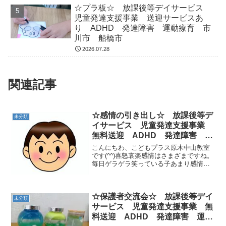
☆プラ板☆ 放課後等デイサービス
児童発達支援事業 送迎サービスあ
り ADHD 発達障害 運動療育 市
川市 船橋市
2026.07.28
関連記事
☆感情の引き出し☆ 放課後等デ
未分類
イサービス 児童発達支援事業
無料送迎 ADHD 発達障害 運
動療育 市川市 船橋市
こんにちわ、こどもプラス原木中山教室
です(^^)喜怒哀楽感情はさまざまですね。
毎日ゲラゲラ笑っている子あまり感情を
表に出さない子なんだかイライラしてい
る子すぐに悲しくなってしまい泣いてし
まう子注意されているのにヘラヘラして
しまう子注意を引き...
☆保護者交流会☆ 放課後等デイ
未分類
サービス 児童発達支援事業 無
料送迎 ADHD 発達障害 運動