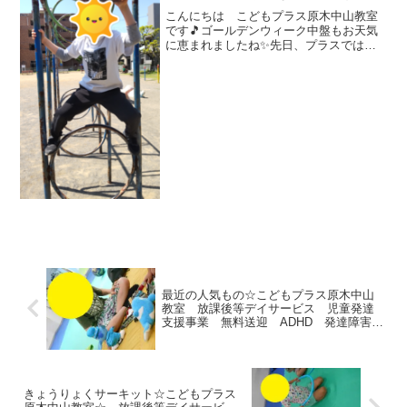
育 市川市 船橋市
こんにちは こどもプラス原木中山教室
です🎵ゴールデンウィーク中盤もお天気
に恵まれましたね✨先日、プラスでは公
園へ遊びに行ってきました。高い所もへ
っちゃら！しっかりと握って進んでいま
す。小さなお友だちの行く先を、見守っ
てくれている優しいお姉さ...
最近の人気もの☆こどもプラス原木中山
教室 放課後等デイサービス 児童発達
支援事業 無料送迎 ADHD 発達障害
運動療育 市川市 船橋市
きょうりょくサーキット☆こどもプラス