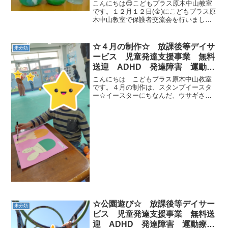
療育 市川市 船橋市
こんにちは😊こどもプラス原木中山教室
です。１２月１２日(金)にこどもプラス原
木中山教室で保護者交流会を行いまし
た！ご参加してくださった皆様ありがと
うございました。保冷材を使ったアロマ
芳香剤作りをしました！！好きな色の絵
☆４月の制作☆ 放課後等デイサ
未分類
の具で色付けをして貝殻...
ービス 児童発達支援事業 無料
送迎 ADHD 発達障害 運動療
育 市川市 船橋市
こんにちは こどもプラス原木中山教室
です。４月の制作は、スタンプイースタ
ー☆イースターにちなんだ、ウサギさん
とたまごに彩りを加えました✨まずはお
顔を描いて・・おみみもしっかり描いて
くれていますね！そしてたまごの体の好
きなところスタンプをポン...
☆公園遊び☆ 放課後等デイサー
未分類
ビス 児童発達支援事業 無料送
迎 ADHD 発達障害 運動療