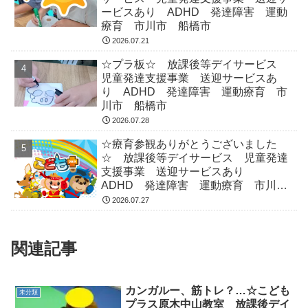
ービスあり ADHD 発達障害 運動
療育 市川市 船橋市
2026.07.21
☆プラ板☆ 放課後等デイサービス
児童発達支援事業 送迎サービスあ
り ADHD 発達障害 運動療育 市
川市 船橋市
2026.07.28
☆療育参観ありがとうございました
☆ 放課後等デイサービス 児童発達
支援事業 送迎サービスあり
ADHD 発達障害 運動療育 市川
市 船橋市
2026.07.27
関連記事
カンガルー、筋トレ？…☆こども
未分類
プラス原木中山教室 放課後デイ