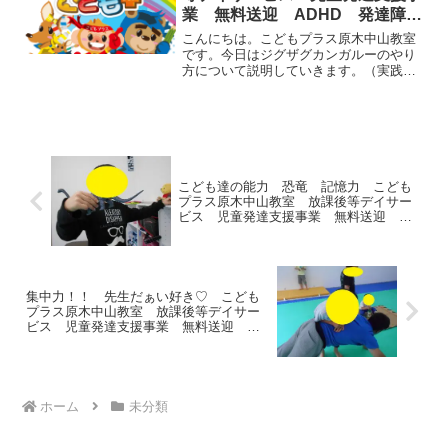
業 無料送迎 ADHD 発達障
害 運動療育 市川市 船橋市
こんにちは。こどもプラス原木中山教室
です。今日はジグザグカンガルーのやり
方について説明していきます。（実践の
ポイント）・縄を一本設置して、カンガ
ルーでジャンプしましょう。・ジグザグ
でジャンプをするときに膝が離れないよ
うにしましょう。・連続で...
こども達の能力 恐竜 記憶力 こども
プラス原木中山教室 放課後等デイサー
ビス 児童発達支援事業 無料送迎
ADHD 発達障害 運動療育 市川市 船
橋市
集中力！！ 先生だぁい好き♡ こども
プラス原木中山教室 放課後等デイサー
ビス 児童発達支援事業 無料送迎
ADHD 発達障害 運動療育 市川市 船
橋市
ホーム
未分類