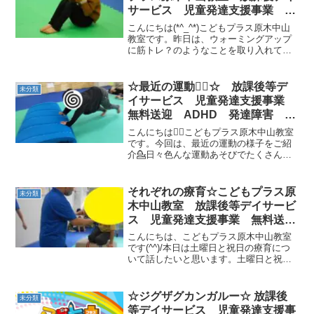
サービス 児童発達支援事業 無
料送迎 ADHD 発達障害 運動
こんにちは(*^_^*)こどもプラス原木中山
療育 市川市 船橋市
教室です。昨日は、ウォーミングアップ
に筋トレ？のようなことを取り入れてみ
ました。さすが男の子です。のりのりで
腹筋をやってくれました。女の子は手を
使って起き上がりました。ウォーミング
☆最近の運動🤸‍♀️☆ 放課後等デ
未分類
アップだったので...
イサービス 児童発達支援事業
無料送迎 ADHD 発達障害 運
動療育 市川市 船橋市
こんにちは🤸‍♀️こどもプラス原木中山教室
です。今回は、最近の運動の様子をご紹
介💁日々色んな運動あそびでたくさん汗
をかいています！まずはマットをぐー
っ！と押して競争だ🔥腕の力だけで重た
い物も引っ張ります💪みんな力持ち
それぞれの療育☆こどもプラス原
未分類
～！！ラダートレーニング...
木中山教室 放課後等デイサービ
ス 児童発達支援事業 無料送
迎 ADHD 発達障害 運動療
こんにちは、こどもプラス原木中山教室
育 市川市 船橋市
です(^^)/本日は土曜日と祝日の療育につ
いて話したいと思います。土曜日と祝日
は平日とはなんだか様子が違いま
す！！！平日は学校生活で疲れてしまう
お子様も朝からの登所なので元気いっぱ
☆ジグザグカンガルー☆ 放課後
未分類
いだったり土曜日のみの登...
等デイサービス 児童発達支援事