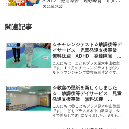
ADHD 発達障害 運動療育 市川
市 船橋市
2026.07.27
関連記事
☆チャレンジテスト☆放課後等デ
未分類
イサービス 児童発達支援事業
無料送迎 ADHD 発達障害 運
動療育 市川市 船橋市
こんにちは こどもプラス原木中山教室
です。１１月のチャレンジテストは①ウ
ルトラマンジャンプ②救急車片足クマ③
エントツの3種目です。ウルトラマンジャ
ンプは、「いち、にい、さ～ん」で次の
マットまで足をそろえて大ジャンプ！を
☆教室の壁紙を新しくしました
未分類
します。ウルトラ怪獣を...
☆ 放課後等デイサービス 児童
発達支援事業 無料送迎
ADHD 発達障害 運動療育 市
こんにちは😊こどもプラス原木中山教室
川市 船橋市
です。こどもプラス原木中山教室は、今
年で開所して8年になりました。８年も経
つと教室内の色々なところが傷んできま
す( ;∀;)特に壁紙はもうボロボロになって