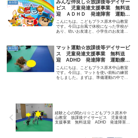
しまっていて、ビリビリ破れているとこ
みんな仲良し☆放課後等デイサー
未分類
ろや、穴が空い...
ビス 児童発達支援事業 無料送
迎 ＡＤＨＤ 発達障害 運動療
育 市川市 船橋市☆
こんにちは。こどもプラス原木中山教室
です。今日は台風で休校になった学校が
あり、幼いお友達と、小学生のお友達が
集まりました。いつもと違う年上のお友
達、年下のお友達、年下のお友達への優
しい気遣い、色々なコミュニケーション
マット運動☆放課後等デイサービ
未分類
が見られました。お子さん...
ス 児童発達支援事業 無料送
迎 ADHD 発達障害 運動療
育 市川市 船橋市
こんにちは、こどもプラス原木中山教室
です。今日は、マットを使い前転の練習
をしました。まずは、準備運動の中で身
体をまるくする練習 ゆりかごです。お
山座りの姿勢で、身体をボールのように
まるめます。しっかりおへそを見たまま
ゆっくり後ろへごろ～んと...
経験と心の関わり☆こどもプラス原木中
山教室 放課後デイサービス 児童発達
支援事業 無料送迎 ADHD 発達障害
運動療育 市川市 船橋市