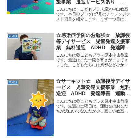
援事業 送迎サービスあり
ADHD 発達障害 運動療育 市
こんにちは！こどもプラス原木中山教室
川市 船橋市
です。本日のブログは7月のチャレンジテ
スト項目を紹介します！まず一つ目は
「新幹線ジグザグカンガルー」です🚄名
前の通り両足を揃えてジグザグに素早く
ジャンプしていきます！この運動では体
☆感染症予防のお勉強☆ 放課後
未分類
幹力・空間認知力・リズム...
等デイサービス 児童発達支援事
業 無料送迎 ADHD 発達障
害 運動療育 市川市 船橋市
こんにちは😊こどもプラス原木中山教室
です。最近はまた一段と寒さがましてき
ました。こどもたちには風邪などひかず
元気に過ごしてほしいですね。こどもプ
ラス原木中山教室では、感染症予防のお
勉強も行っています。感染症予防に関す
☆サーキット☆ 放課後等デイサ
未分類
る紙芝居をみて、どうした...
ービス 児童発達支援事業 無料
送迎 ADHD 発達障害 運動療
育 市川市 船橋市
こんにちは😊こどもプラス原木中山教室
です。先週の土曜日は、運動会のお友だ
ちが沢山いてなんだか少し寂しい教室の
中。。そんな時、お友だちが紙に鉛筆で
書いて、サーキットを考えてくれました
🎵考案者自ら「お手本をやってくれる人
～？」と、何をやるかをレ...