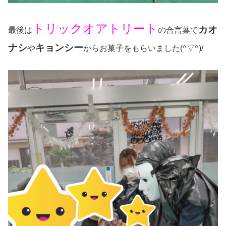
トリックオアトリート
カオ
最後は
の合言葉で
ナシ
キョンシー
や
からお菓子をもらいました(^▽^)/