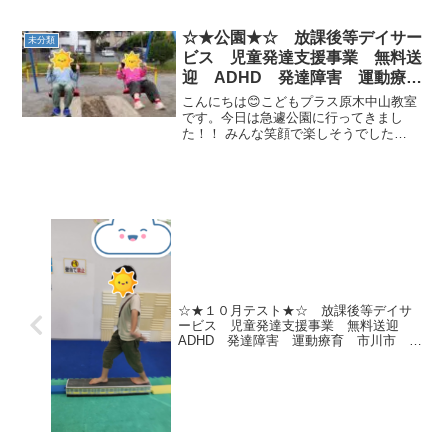
☆★公園★☆ 放課後等デイサー
未分類
ビス 児童発達支援事業 無料送
迎 ADHD 発達障害 運動療
育 市川市 船橋市
こんにちは😊こどもプラス原木中山教室
です。今日は急遽公園に行ってきまし
た！！ みんな笑顔で楽しそうでした
(^▽^)/またいこうね！
☆★１０月テスト★☆ 放課後等デイサ
ービス 児童発達支援事業 無料送迎
ADHD 発達障害 運動療育 市川市 船
橋市