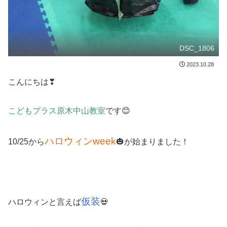
DSC_1806
2023.10.28
こんにちは❣
こどもプラス原木中山教室
です😊
ハロウィンweek
10/25から
🎃が始まりました！
仮装
ハロウィンと言えば
💀