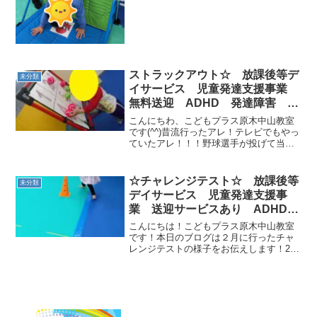
ストラックアウト☆ 放課後等デ
未分類
イサービス 児童発達支援事業
無料送迎 ADHD 発達障害 運
動療育 市川市 船橋市
こんにちわ、こどもプラス原木中山教室
です(^^)昔流行ったアレ！テレビでもやっ
ていたアレ！！！野球選手が投げて当て
るアレです(^o^)丿ストラックアウ
ト！！！！！何番狙います！ってやって
ましたよね(^^)子どもたちは宣言はしない
☆チャレンジテスト☆ 放課後等
未分類
ものの枠内を...
デイサービス 児童発達支援事
業 送迎サービスあり ADHD
発達障害 運動療育 市川市 船
こんにちは！こどもプラス原木中山教室
橋市
です！本日のブログは２月に行ったチャ
レンジテストの様子をお伝えします！2月
のチャレンジテストは反復横跳び移動、
かえるの足打ち、跳び箱足抜き回りで空
中静止の3種目です！反復横跳び移動では
身体操作やリズム感な...