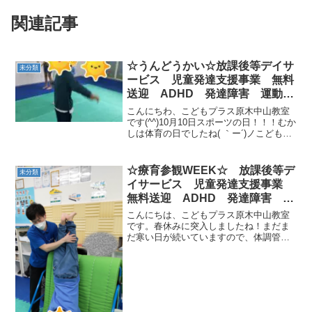
関連記事
☆うんどうかい☆放課後等デイサ
未分類
ービス 児童発達支援事業 無料
送迎 ADHD 発達障害 運動療
育 市川市 船橋市
こんにちわ、こどもプラス原木中山教室
です(^^)10月10日スポーツの日！！！むか
しは体育の日でしたね( ｀ー´)ノこどもプ
ラス原木中山教室では運動会を行いまし
た(^_-)-☆１.障害物競走２.フープ渡し３.
フープ取り４.風船レース５.玉入...
☆療育参観WEEK☆ 放課後等デ
未分類
イサービス 児童発達支援事業
無料送迎 ADHD 発達障害 運
動療育 市川市 船橋市
こんにちは、こどもプラス原木中山教室
です。春休みに突入しましたね！まだま
だ寒い日が続いていますので、体調管理
には気をつけて参りましょう🎵プラスで
は、春休み開始と同時に参観が始まりま
した✨親御さん達が見守る中、いつもと
違う雰囲気にやる気満々の...