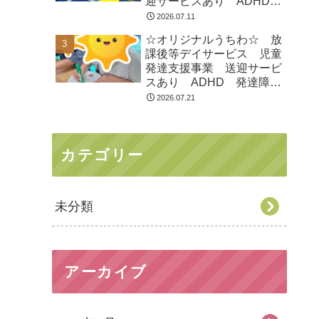
迎サービスあり ADHD
発達障害 運動療育 市川
2026.07.11
市 船橋市
☆オリジナルうちわ☆ 放
課後等デイサービス 児童
発達支援事業 送迎サービ
スあり ADHD 発達障
害 運動療育 市川市 船
2026.07.21
橋市
カテゴリー
未分類
アーカイブ