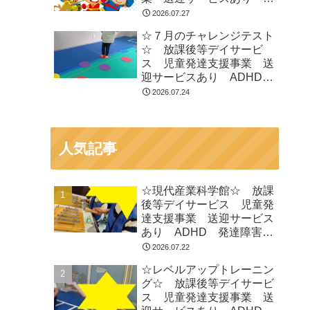
ADHD 発達障害 運動療
2026.07.27
育 市川市 船橋市
☆７月のチャレンジテスト
☆ 放課後等デイサービ
ス 児童発達支援事業 送
迎サービスあり ADHD
発達障害 運動療育 市川
2026.07.24
市 船橋市
人気記事
☆現代産業科学館☆ 放課
後等デイサービス 児童発
達支援事業 送迎サービス
あり ADHD 発達障害
運動療育 市川市 船橋市
2026.07.22
☆レベルアップトレーニン
グ☆ 放課後等デイサービ
ス 児童発達支援事業 送