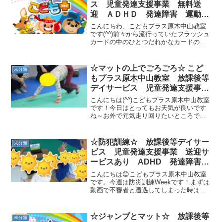
ス 児童発達支援事業 無料送
迎 ＡＤＨＤ 発達障害 運動療
育 市川市 船橋市
こんにちわ、こどもプラス原木中山教室
です(^^)前々から流行っていたフラッシュ
カードの中のひとつだれかなカードの新
バージョンを近いうちにやろうと思って
います！！！その名も『先生だれかなカ
ード！！！！！』ちなみにだれかなカー
☆マットの上でごろごろ☆ こど
未分類
ドとは裏は生き物の...
もプラス原木中山教室 放課後等
デイサービス 児童発達支援事
業 無料送迎 ADHD 発達障
こんにちは(^^)こどもプラス原木中山教室
害 運動療育 市川市 船橋市
です！今日はとってもお天気が良いです
ね～お外で元気走り回りたいところです
が・・・(-_-;)今日もこどもプラス原木中
山の子ども達は元気いっぱい！！教室内
でもたくさん走って、笑って、楽しみま
☆防犯訓練☆ 放課後等デイサー
未分類
した～!(...
ビス 児童発達支援事業 送迎サ
ービスあり ADHD 発達障害
運動療育 市川市 船橋市
こんにちは😊こどもプラス原木中山教室
です。今週は防災訓練Weekです！まずは
動画で不審者と遭遇してしまった時は、
どのように行動すれば良いのかのお勉強
しました。そして教室に不審者が来たと
想定し、訓練を行っていきます。不審者
☆ジャンプとマット☆ 放課後等
未分類
が来た側とは反対側の...