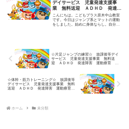
デイサービス 児童発達支援事
業 無料送迎 ＡＤＨＤ 発達障
害 運動療育 市川市 船橋市
こんにちは。こどもプラス原木中山教室
です。今日はジャンプ系とマットの運動
をしました。始めに身体ならし。自分の
乗ってるマット以外のマットを並べ、ど
んどん進んでいきます。慣れたら少し早
く出来るように。そしてジャンプ。最初
の二色は二回ずつジャンプ...
☆片足ジャンプの練習☆ 放課後等デイ
サービス 児童発達支援事業 無料送
迎 ＡＤＨＤ 発達障害 運動療育 市
川市 船橋市☆
☆体幹・筋力トレーニング☆ 放課後等
デイサービス 児童発達支援事業 無料
送迎 ＡＤＨＤ 発達障害 運動療育
市川市 船橋市☆
ホーム
未分類